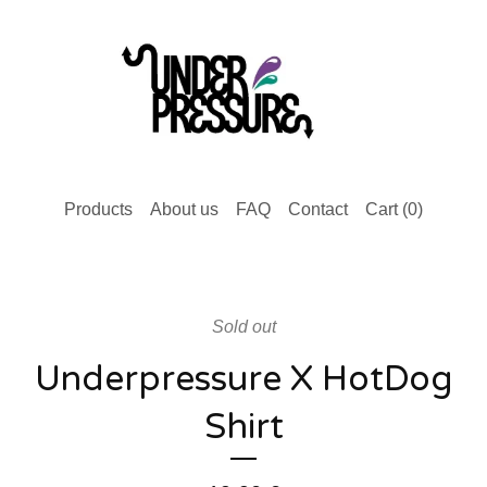
Products
About us
FAQ
Contact
Cart (
0
)
Sold out
Underpressure X HotDog
Shirt